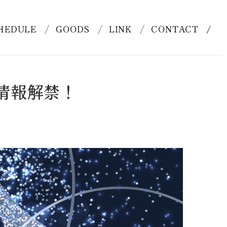
HEDULE
GOODS
LINK
CONTACT
細情報解禁！