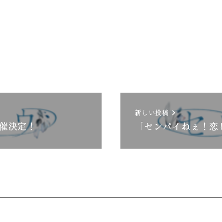
新しい投稿
開催決定！
「センパイねぇ！恋しち