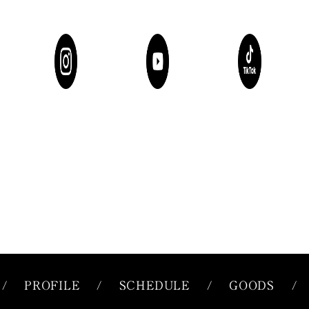
/
PROFILE
/
SCHEDULE
/
GOODS