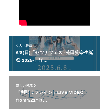
古い投稿
6/8(日)「セツナフェス -苑田笑奈生誕
祭 2025-」詳…
新しい投稿
「刹那リフレイン」LIVE VIDEO
from4/21”セ…