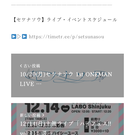
＿＿＿＿＿＿＿＿＿＿＿＿＿＿＿＿＿＿＿＿
【セツナソウ】ライブ・イベントスケジュール
▷
https://timetr.ee/p/setsunasou
古い投稿
10/20(月)セツナソウ 1st ONEMAN
LIVE …
新しい投稿
12/14(日)主催ライブ「ハイフェス!!
vol.11」詳…