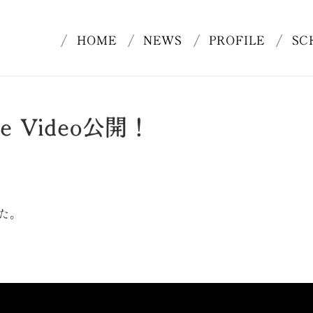
HOME
NEWS
PROFILE
SC
e Video公開！
した。